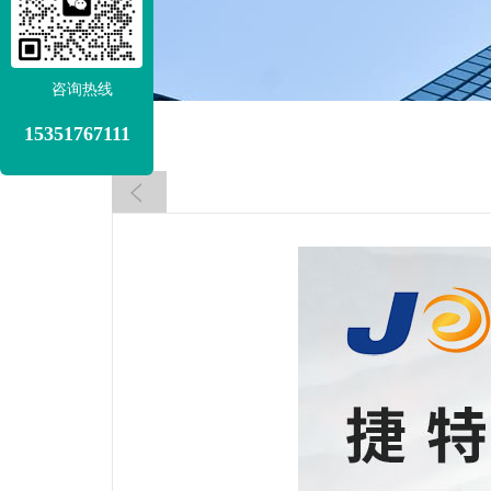
咨询热线
15351767111