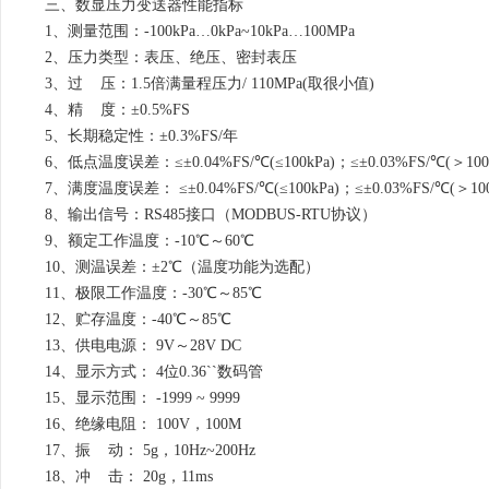
三、数显压力变送器性能指标
1、测量范围：-100kPa…0kPa~10kPa…100MPa
2、压力类型：表压、绝压、密封表压
3、过 压：1.5倍满量程压力/ 110MPa(取很小值)
4、精 度：±0.5%FS
5、长期稳定性：±0.3%FS/年
6、低点温度误差：≤±0.04%FS/℃(≤100kPa)；≤±0.03%FS/℃(＞100
7、满度温度误差： ≤±0.04%FS/℃(≤100kPa)；≤±0.03%FS/℃(＞100
8、输出信号：RS485接口（MODBUS-RTU协议）
9、额定工作温度：-10℃～60℃
10、测温误差：±2℃（温度功能为选配）
11、极限工作温度：-30℃～85℃
12、贮存温度：-40℃～85℃
13、供电电源： 9V～28V DC
14、显示方式： 4位0.36``数码管
15、显示范围： -1999 ~ 9999
16、绝缘电阻： 100V，100M
17、振 动： 5g，10Hz~200Hz
18、冲 击： 20g，11ms